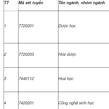
TT
Mã xét tuyển
Tên ngành, nhóm ngành
1
7720201
Dược học
2
7720203
Hóa dược
3
7440112
Hoá học
4
7420201
Công nghệ sinh học