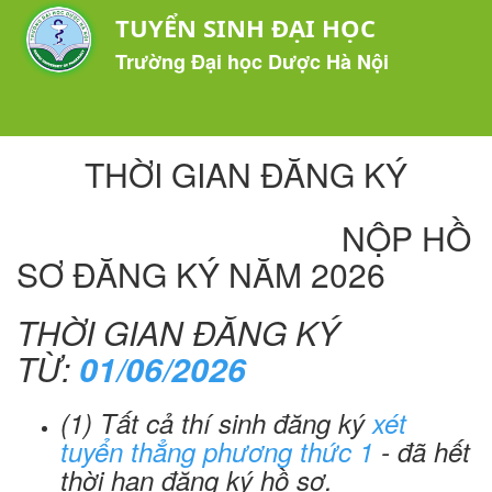
TUYỂN SINH ĐẠI HỌC
Trường Đại học Dược Hà Nội
THỜI GIAN ĐĂNG KÝ
NỘP HỒ
SƠ ĐĂNG KÝ NĂM 2026
THỜI GIAN ĐĂNG KÝ
TỪ:
01/06/2026
(1) Tất cả thí sinh đăng ký
xét
tuyển thẳng phương thức 1
- đã hết
thời hạn đăng ký hồ sơ.